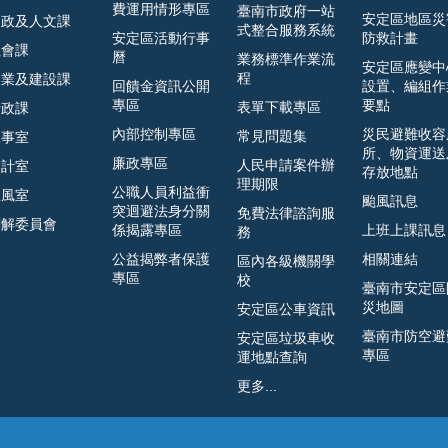
費運用情形專區
臺南市政府一站
安定區地區災
民政及人文課
式整合服務系統
安定區活動行事
防救計畫
社會課
曆
業務標準作業流
安定區應變中
程
農業及建設課
回饋金資訊公開
設置、編組作
專區
要點
表單下載專區
行政課
內部控制專區
災民避難收容
常見問題集
人事室
所、物資運送
廉政專區
人民申請案件辦
會計室
存放地點
理期限
公職人員利益衝
政風室
颱風訊息
突迴避法身分關
免費法律諮詢服
調解委員會
係揭露專區
上班上課訊息
務
公益揭弊者保護
相關連結
區內各級機關學
專區
校
臺南市安定區
災地圖
安定區公車資訊
臺南市防空避
安定區垃圾車收
專區
運地點查詢
更多...