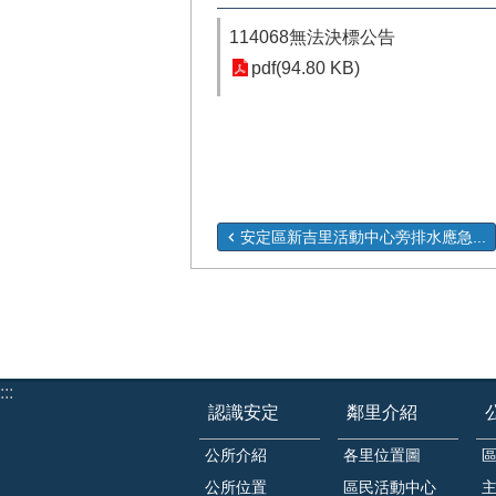
114068無法決標公告
pdf(94.80 KB)
安定區新吉里活動中心旁排水應急...
:::
認識安定
鄰里介紹
公所介紹
各里位置圖
公所位置
區民活動中心