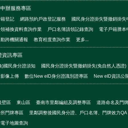
)申辦服務專區
戶籍登記
網路預約戶政登記服務
國民身分證掛失暨撤銷掛失
證領補換資料查詢作業
戶口名簿請領記錄查詢
電子戶籍謄本
異動跨機關通報
教育程度查詢作業
更多...
證資訊專區
換)國民身分證須知
國民身分證掛失暨撤銷掛失(免自然人憑證)
證影像上傳
數位New eID身分證識別證專區
New eID資訊
後壁區
東山區
臺南市里鄰編組及調整專區
道路命名及門
戶所門牌專區
里鄰調整後國民身分證、戶口名簿、門牌效力QA
牌電子地圖查詢