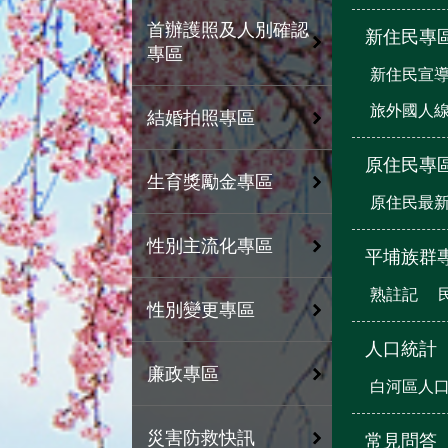
首辦護照及人別確認
新住民專
專區
新住民宣
旅外國人
結婚拍照專區
原住民專
生育獎勵金專區
原住民最
性別主流化專區
平埔族群
熟註記
性別變更專區
人口統計
廉政專區
白河區人
災害防救快訊
常見問答