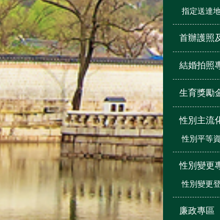
指定送達
首辦護照
結婚拍照
生育獎勵
性別主流
性別平等
性別變更
性別變更登
廉政專區