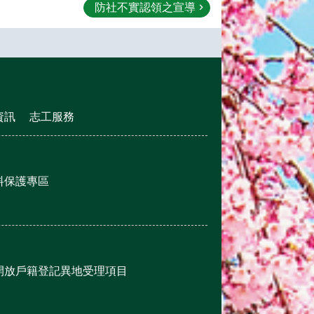
防社不實認領之宣導
資訊
志工服務
料保護專區
開放戶籍登記異地受理項目