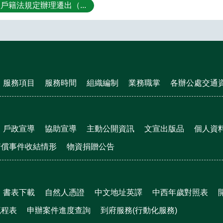
戶籍法規定辦理遷出（...
服務項目
服務時間
組織編制
業務職掌
各辦公處交通
戶政宣導
協助宣導
主動公開資訊
文宣出版品
個人資
賠償事件收結情形
物資捐贈公告
書表下載
自然人憑證
中文地址英譯
中西年歲對照表
流程表
申辦案件進度查詢
到府服務(行動化服務)