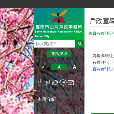
跳到主要內容區塊
:::
:::
戶政宣
教育程度註記
搜尋
進階搜尋
為提高統計
程度註記，
育程度註記
:::
本所介紹