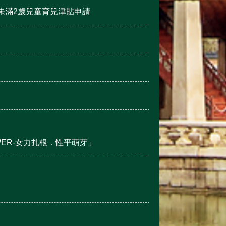
未滿2歲兒童育兒津貼申請
OWER-女力扎根．性平萌芽」