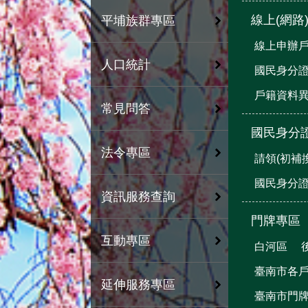
線上(網路
平埔族群專區
線上申辦
人口統計
國民身分
戶籍資料
常見問答
國民身分
法令專區
請領(初補
國民身分
資訊服務查詢
門牌專區
互動專區
白河區
臺南市各
延伸服務專區
臺南市門