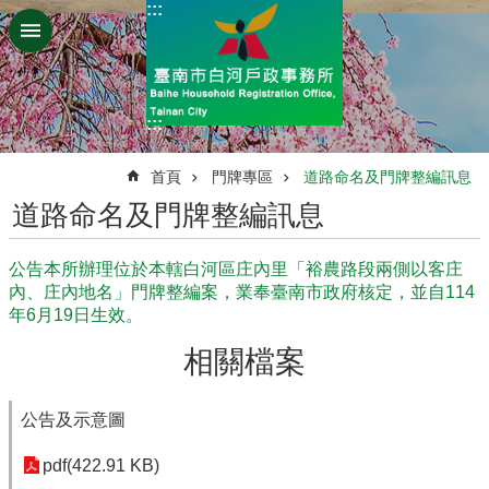
:::
跳到主要內容區塊
:::
:::
首頁
門牌專區
道路命名及門牌整編訊息
道路命名及門牌整編訊息
公告本所辦理位於本轄白河區庄內里「裕農路段兩側以客庄
內、庄內地名」門牌整編案，業奉臺南市政府核定，並自114
年6月19日生效。
相關檔案
公告及示意圖
pdf(422.91 KB)