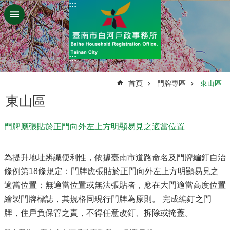
:::
跳到主要內容區塊
:::
:::
首頁
門牌專區
東山區
東山區
門牌應張貼於正門向外左上方明顯易見之適當位置
為提升地址辨識便利性，依據臺南市道路命名及門牌編釘自治
條例第18條規定：門牌應張貼於正門向外左上方明顯易見之
適當位置；無適當位置或無法張貼者，應在大門適當高度位置
繪製門牌標誌，其規格同現行門牌為原則。 完成編釘之門
牌，住戶負保管之責，不得任意改釘、拆除或掩蓋。