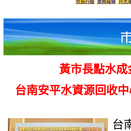
市長行腳
業務報導
月大
黃市長點水成
台南安平水資源回收中
台