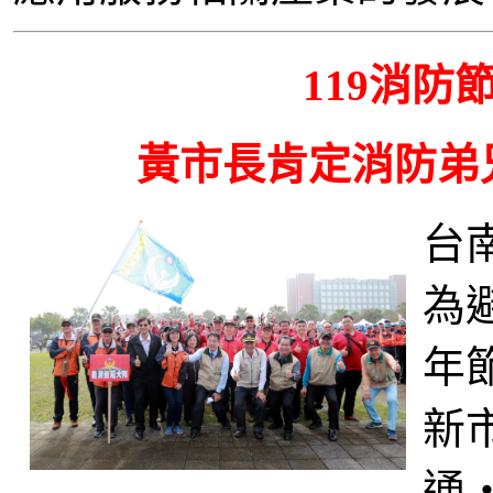
119消
黃市長肯定消防弟
台
為
年
新
通