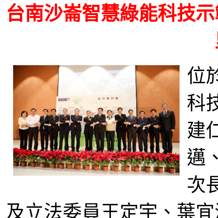
台南沙崙智慧綠能科技示
位
科
建
邁
次
及立法委員王定宇、葉宜