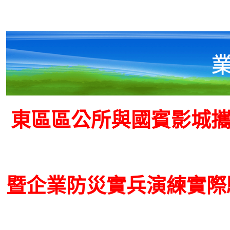
東區區公所與國賓影城攜
暨企業防災實兵演練
實際