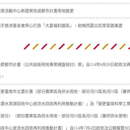
田里活動中心新建案完成都市計畫用地變更
攜手慈濟基金會齊心打造「大愛福利園區」，助楠西震災民眾家園重建
壁都市計畫（公共設施用地專案通盤檢討）案」自114年6月20日起依法再
知。
變更臺南市主要計畫（部分農業區為供水用地、部分河川區為河川區（兼
永康水資源回收中心放流水回收再利用推動計畫）」及「變更臺南科學工
區部分）（部份農業區為供水用地、部份河川區為河川區（兼供供水使用
收中心放流水回收再利用推動計畫）」自114年7月4日起依法公開展覽3