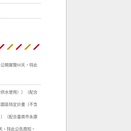
公開展覽60天，特此
供供水使用））（配合
業園區特定計畫（不含
））（配合臺南市永康
0天，特此公告周知。