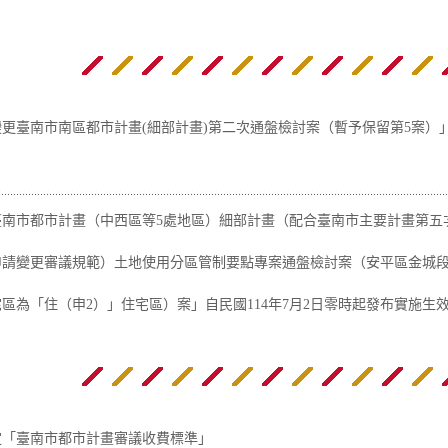
更臺南市南區都市計畫(細部計畫)第二次通盤檢討案（暫予保留第5案）
。
臺南市都市計畫（中西區等5處地區）細部計畫（配合臺南市主要計畫第五
請變更審議規範）土地使用分區管制要點專案通盤檢討案（安平區金城段5
區為「住（申2）」住宅區）案」自民國114年7月2日零時起發布實施生
定「臺南市都市計畫審議收費標準」