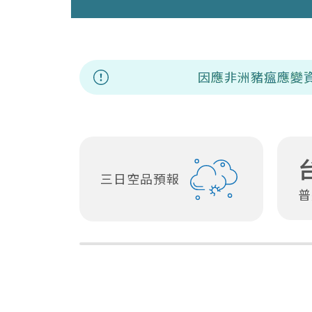
因應非洲豬瘟應變資訊專區
三日空品預報
普