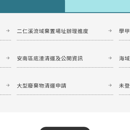
二仁溪流域棄置場址辦理進度
學
安南區底渣清運及公開資訊
海
大型廢棄物清運申請
未
文