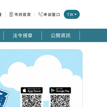
覽
市府首頁
申訴窗口
TW
法令規章
公開資訊
微型感測器地圖 臺南市公廁地圖 回收站地圖網
預防登革熱