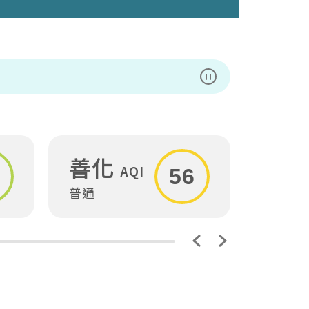
暫停播放
善化
安
AQI
56
普通
普通