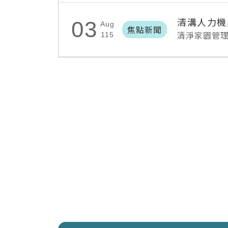
清溝人力機
03
Aug
焦點新聞
清淨家園管
115