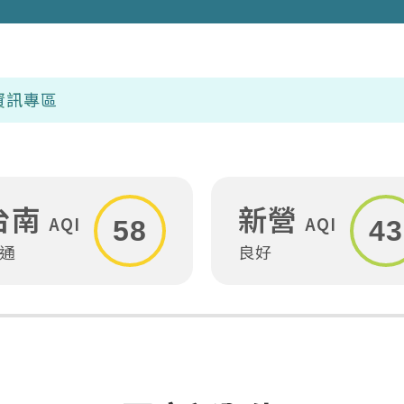
台南
新營
AQI
AQI
58
43
通
良好