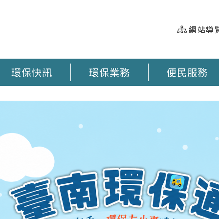
網站導
環保快訊
環保業務
便民服務
握 垃圾車即時動態 臺南市奉茶地圖 大型廢棄物清運 