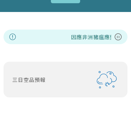
因應非洲豬瘟應變資訊專
暫停
三日空品預報