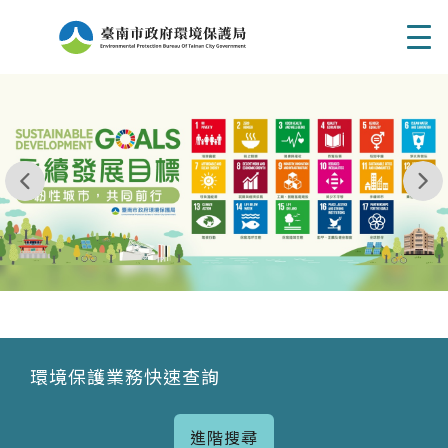
Men
我玩 耶一耶一耶 台南市東区府東街41巷6號 06 - 2
永續發展目標
環境保護業務快速查詢
進階搜尋