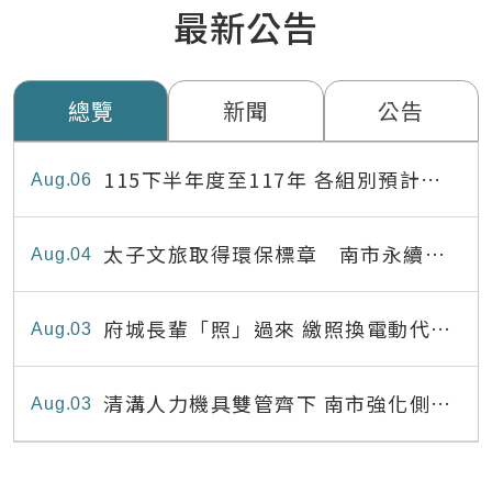
最新公告
總覽
新聞
公告
115下半年度至117年 各組別預計出
Aug
06
缺員額表
太子文旅取得環保標章 南市永續旅
Aug
04
宿達22家
府城長輩「照」過來 繳照換電動代步
Aug
03
最高補助8,000元
清溝人力機具雙管齊下 南市強化側溝
Aug
03
清疏效能