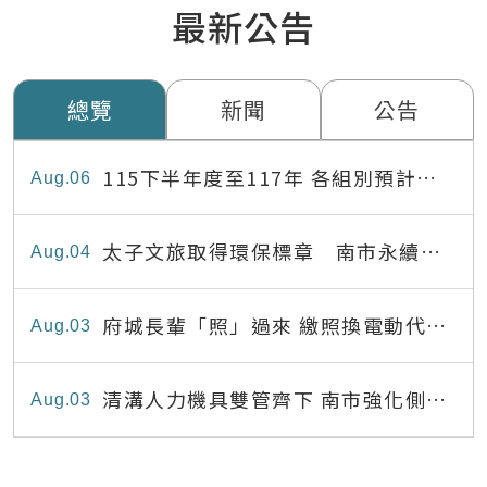
最新公告
總覽
新聞
公告
115下半年度至117年 各組別預計出
Aug
06
缺員額表
太子文旅取得環保標章 南市永續旅
Aug
04
宿達22家
府城長輩「照」過來 繳照換電動代步
Aug
03
最高補助8,000元
清溝人力機具雙管齊下 南市強化側溝
Aug
03
清疏效能