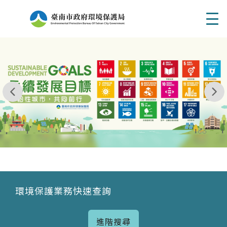
Men
我玩 耶一耶一耶 台南市東区府東街41巷6號 06 - 2
永續發展目標
環境保護業務快速查詢
進階搜尋