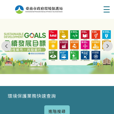
Men
我玩 耶一耶一耶 台南市東区府東街41巷6號 06 - 2
永續發展目標
環境保護業務快速查詢
進階搜尋