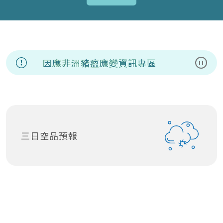
因應非洲豬瘟應變資訊專區
暫停
三日空品預報