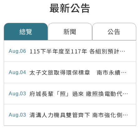
最新公告
總覽
新聞
公告
115下半年度至117年 各組別預計出
Aug
06
缺員額表
太子文旅取得環保標章 南市永續旅
Aug
04
宿達22家
府城長輩「照」過來 繳照換電動代步
Aug
03
最高補助8,000元
清溝人力機具雙管齊下 南市強化側溝
Aug
03
清疏效能