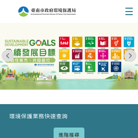
Men
我玩 耶一耶一耶 台南市東区府東街41巷6號 06 - 2
永續發展目標
環境保護業務快速查詢
進階搜尋