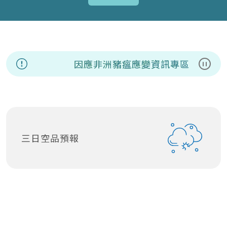
因應非洲豬瘟應變資訊專區
暫停
三日空品預報