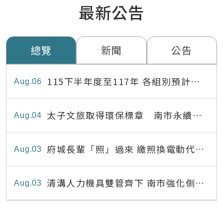
最新公告
總覽
新聞
公告
115下半年度至117年 各組別預計出
Aug
06
缺員額表
太子文旅取得環保標章 南市永續旅
Aug
04
宿達22家
府城長輩「照」過來 繳照換電動代步
Aug
03
最高補助8,000元
清溝人力機具雙管齊下 南市強化側溝
Aug
03
清疏效能