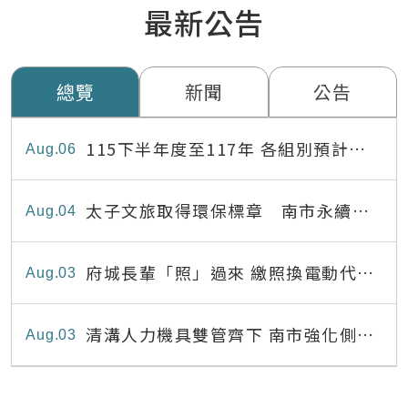
最新公告
總覽
新聞
公告
115下半年度至117年 各組別預計出
Aug
06
缺員額表
太子文旅取得環保標章 南市永續旅
Aug
04
宿達22家
府城長輩「照」過來 繳照換電動代步
Aug
03
最高補助8,000元
清溝人力機具雙管齊下 南市強化側溝
Aug
03
清疏效能