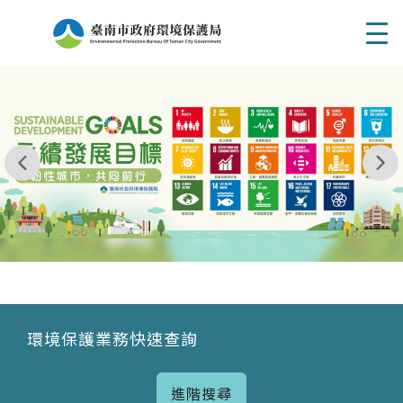
Men
我玩 耶一耶一耶 台南市東区府東街41巷6號 06 - 2
永續發展目標
環境保護業務快速查詢
進階搜尋