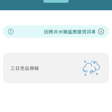
因應非洲豬瘟應變資訊專區
8/
暫停
三日空品預報