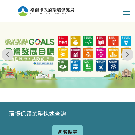
Men
我玩 耶一耶一耶 台南市東区府東街41巷6號 06 - 2
永續發展目標
環境保護業務快速查詢
進階搜尋