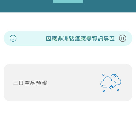
因應非洲豬瘟應變資訊專區
8/7(
暫停
三日空品預報