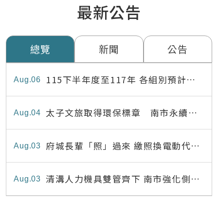
最新公告
總覽
新聞
公告
115下半年度至117年 各組別預計出
Aug
06
缺員額表
太子文旅取得環保標章 南市永續旅
Aug
04
宿達22家
府城長輩「照」過來 繳照換電動代步
Aug
03
最高補助8,000元
清溝人力機具雙管齊下 南市強化側溝
Aug
03
清疏效能