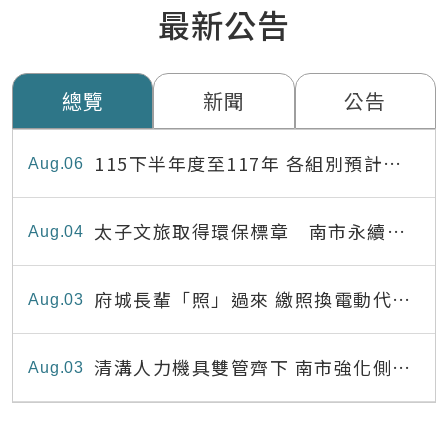
最新公告
總覽
新聞
公告
115下半年度至117年 各組別預計出
Aug
06
缺員額表
太子文旅取得環保標章 南市永續旅
Aug
04
宿達22家
府城長輩「照」過來 繳照換電動代步
Aug
03
最高補助8,000元
清溝人力機具雙管齊下 南市強化側溝
Aug
03
清疏效能