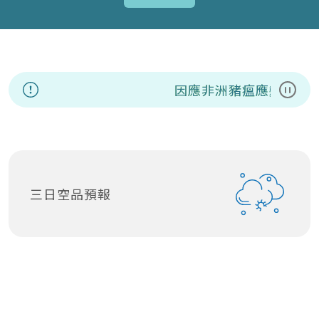
因應非洲豬瘟應變資訊專
暫停
三日空品預報