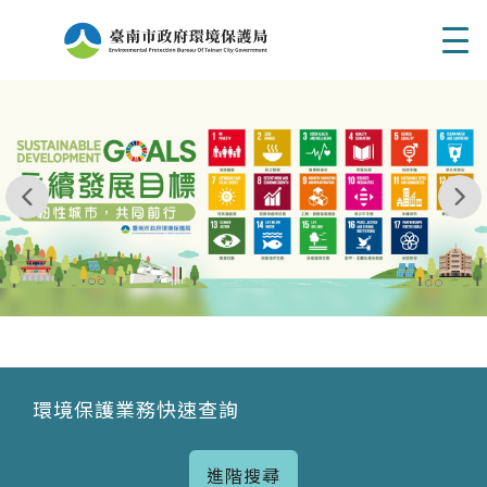
Men
我玩 耶一耶一耶 台南市東区府東街41巷6號 06 - 2
永續發展目標
環境保護業務快速查詢
進階搜尋