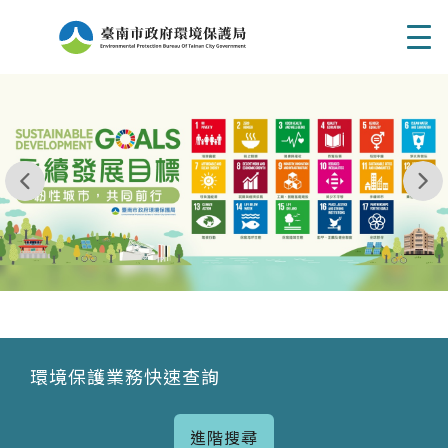
Men
我玩 耶一耶一耶 台南市東区府東街41巷6號 06 - 2
永續發展目標
環境保護業務快速查詢
進階搜尋