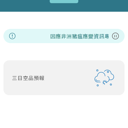
因應非洲豬瘟應變資訊專區
8/
暫停
三日空品預報