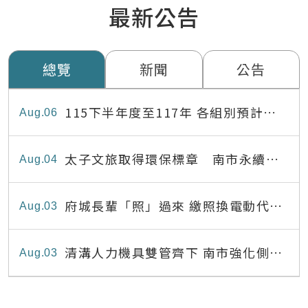
最新公告
總覽
新聞
公告
115下半年度至117年 各組別預計出
Aug
06
缺員額表
太子文旅取得環保標章 南市永續旅
Aug
04
宿達22家
府城長輩「照」過來 繳照換電動代步
Aug
03
最高補助8,000元
清溝人力機具雙管齊下 南市強化側溝
Aug
03
清疏效能