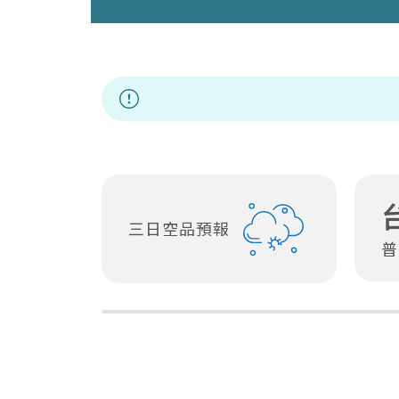
因應非洲豬瘟
三日空品預報
普