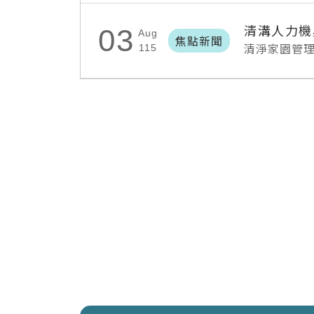
清溝人力機
03
Aug
焦點新聞
清淨家園管
115