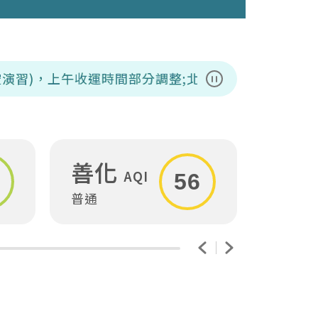
午收運時間部分調整;北區、東區、南區、下營、中西、
暫停播放
善化
安
AQI
56
普通
普通