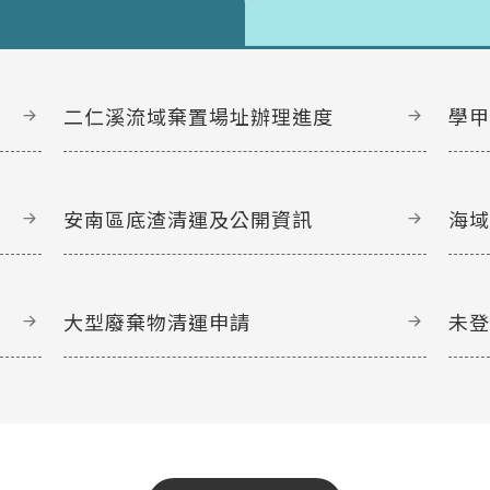
二仁溪流域棄置場址辦理進度
學
安南區底渣清運及公開資訊
海
大型廢棄物清運申請
未
文