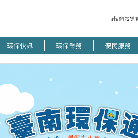
網站導
環保快訊
環保業務
便民服務
握 垃圾車即時動態 臺南市奉茶地圖 大型廢棄物清運 