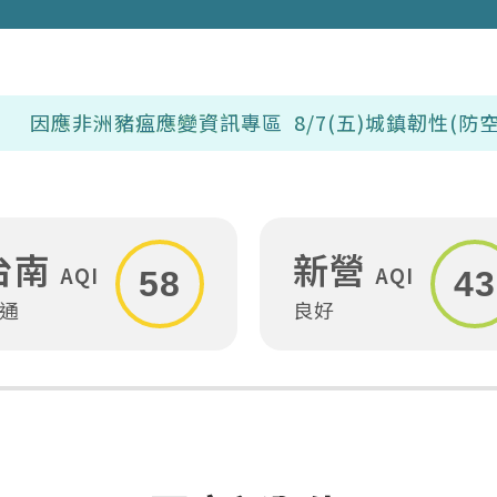
應變資訊專區
8/7(五)城鎮韌性(防空演習)，上
台南
新營
AQI
AQI
58
43
通
良好