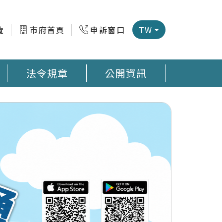
覽
市府首頁
申訴窗口
TW
法令規章
公開資訊
微型感測器地圖 臺南市公廁地圖 回收站地圖網
預防登革熱