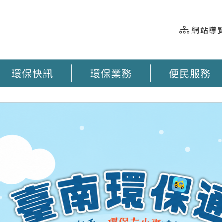
網站導
環保快訊
環保業務
便民服務
握 垃圾車即時動態 臺南市奉茶地圖 大型廢棄物清運 