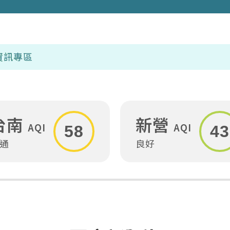
台南
新營
AQI
AQI
58
43
通
良好