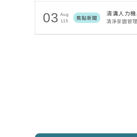
清溝人力機
03
Aug
焦點新聞
清淨家園管
115