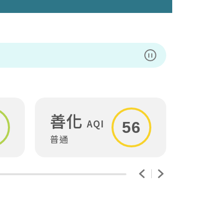
暫停播放
善化
安
AQI
56
普通
普通