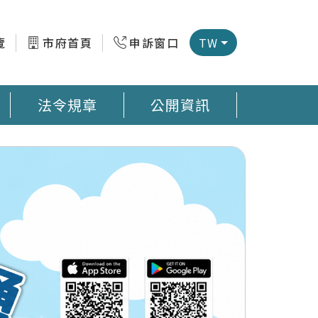
覽
市府首頁
申訴窗口
TW
法令規章
公開資訊
微型感測器地圖 臺南市公廁地圖 回收站地圖網
預防登革熱