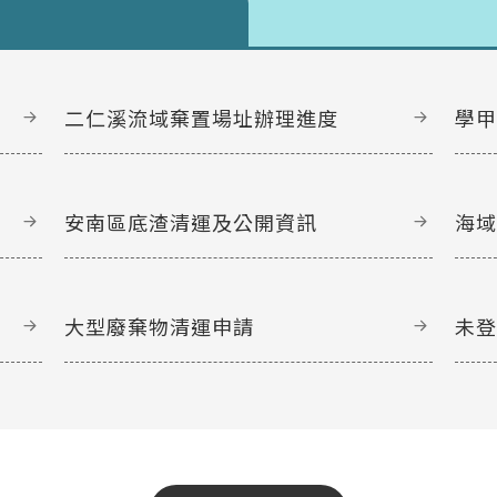
二仁溪流域棄置場址辦理進度
學
安南區底渣清運及公開資訊
海
大型廢棄物清運申請
未
文