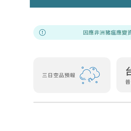
因應非洲豬瘟應變資訊專區
三日空品預報
普