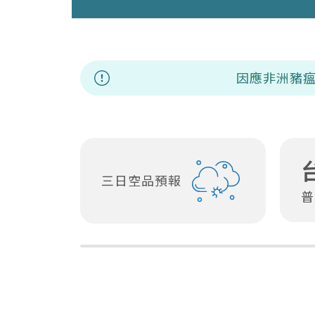
因應非洲豬瘟應變資訊專區
三日空品預報
普