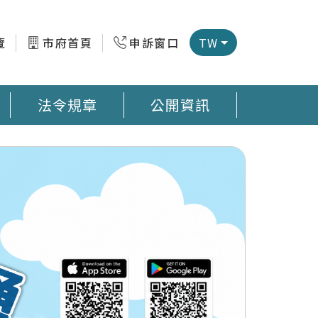
覽
市府首頁
申訴窗口
TW
法令規章
公開資訊
微型感測器地圖 臺南市公廁地圖 回收站地圖網
預防登革熱