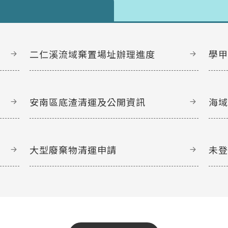
二仁溪流域棄置場址辦理進度
學
安南區底渣清運及公開資訊
海
大型廢棄物清運申請
未
文