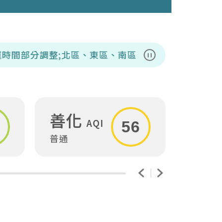
調整;北區、東區、南區、下營、中西、仁德、永康、安
暫停播放
善化
安
AQI
56
普通
普通