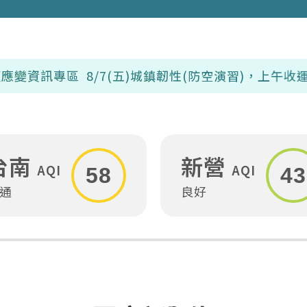
8/7(五)城鎮韌性(防空演習)，上午收運時間部分
台南
新營
AQI
AQI
58
43
通
良好