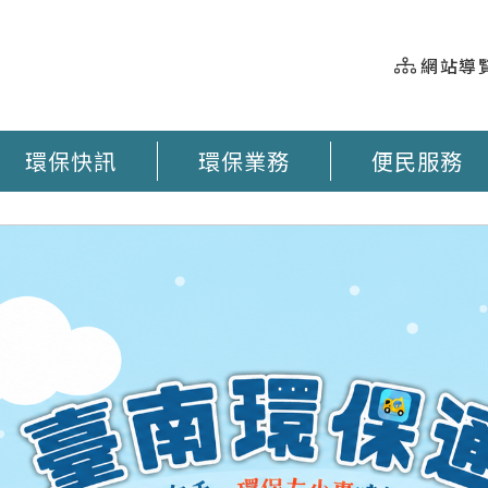
網站導
環保快訊
環保業務
便民服務
握 垃圾車即時動態 臺南市奉茶地圖 大型廢棄物清運 