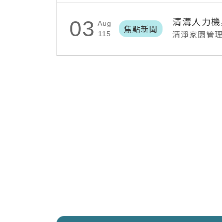
清溝人力機
03
Aug
焦點新聞
清淨家園管
115