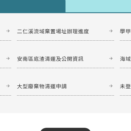
二仁溪流域棄置場址辦理進度
學
安南區底渣清運及公開資訊
海
大型廢棄物清運申請
未
文