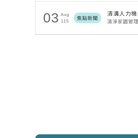
清溝人力機
03
Aug
焦點新聞
清淨家園管
115