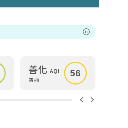
暫停播放
善化
安
AQI
56
普通
普通