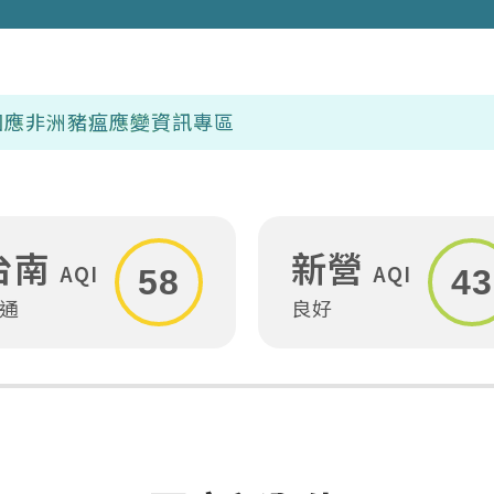
資訊專區
台南
新營
AQI
AQI
58
43
通
良好