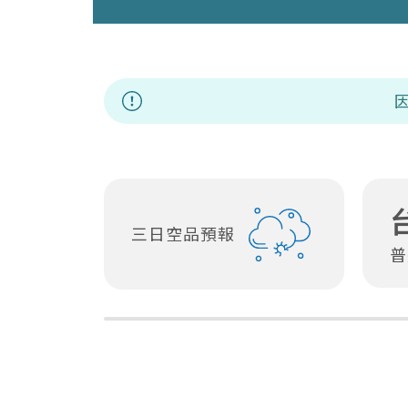
因應非洲豬瘟應變
三日空品預報
普