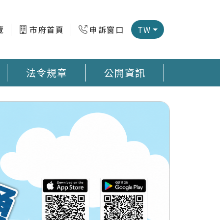
覽
市府首頁
申訴窗口
TW
法令規章
公開資訊
微型感測器地圖 臺南市公廁地圖 回收站地圖網
預防登革熱