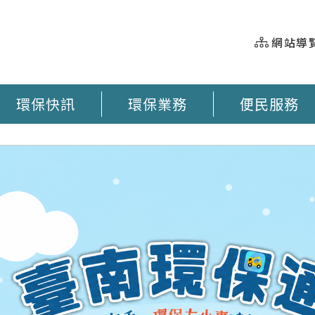
網站導
環保快訊
環保業務
便民服務
握 垃圾車即時動態 臺南市奉茶地圖 大型廢棄物清運 