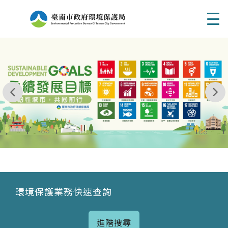
Men
我玩 耶一耶一耶 台南市東区府東街41巷6號 06 - 2
永續發展目標
環境保護業務快速查詢
進階搜尋