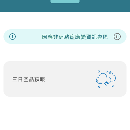
因應非洲豬瘟應變資訊專區
8/7(
暫停
三日空品預報