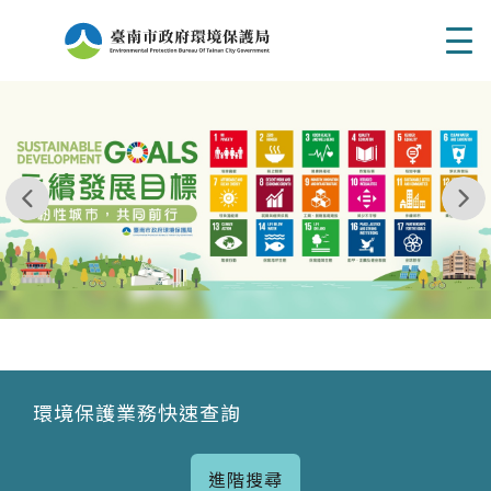
Men
我玩 耶一耶一耶 台南市東区府東街41巷6號 06 - 2
永續發展目標
環境保護業務快速查詢
進階搜尋