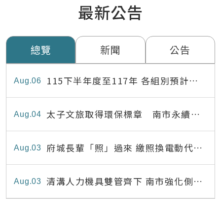
最新公告
總覽
新聞
公告
115下半年度至117年 各組別預計出
Aug
06
缺員額表
太子文旅取得環保標章 南市永續旅
Aug
04
宿達22家
府城長輩「照」過來 繳照換電動代步
Aug
03
最高補助8,000元
清溝人力機具雙管齊下 南市強化側溝
Aug
03
清疏效能