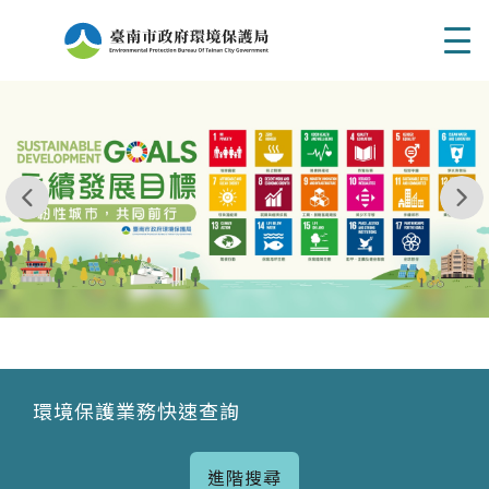
Men
我玩 耶一耶一耶 台南市東区府東街41巷6號 06 - 2
永續發展目標
環境保護業務快速查詢
進階搜尋