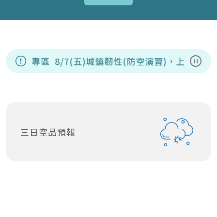
變資訊專區
8/7(五)城鎮韌性(防空演習)，上午
暫停
三日空品預報