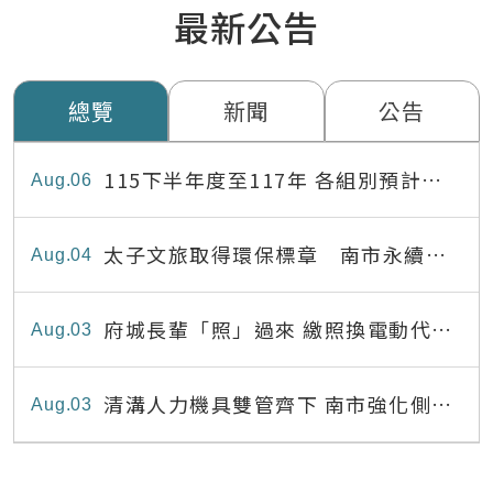
最新公告
總覽
新聞
公告
115下半年度至117年 各組別預計出
Aug
06
缺員額表
太子文旅取得環保標章 南市永續旅
Aug
04
宿達22家
府城長輩「照」過來 繳照換電動代步
Aug
03
最高補助8,000元
清溝人力機具雙管齊下 南市強化側溝
Aug
03
清疏效能