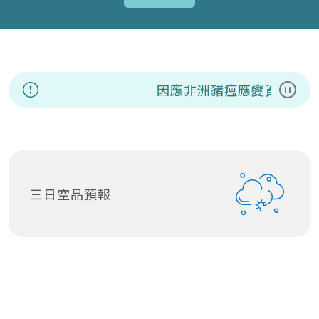
因應非洲豬瘟應變資訊專區
暫停
三日空品預報