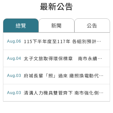
最新公告
總覽
新聞
公告
115下半年度至117年 各組別預計出
Aug
06
缺員額表
太子文旅取得環保標章 南市永續旅
Aug
04
宿達22家
府城長輩「照」過來 繳照換電動代步
Aug
03
最高補助8,000元
清溝人力機具雙管齊下 南市強化側溝
Aug
03
清疏效能