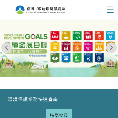
Men
我玩 耶一耶一耶 台南市東区府東街41巷6號 06 - 2
永續發展目標
環境保護業務快速查詢
進階搜尋