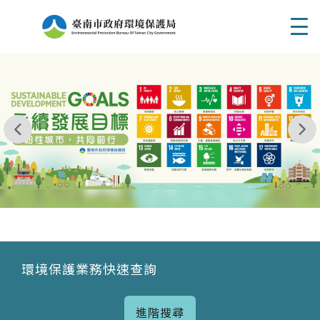
Men
我玩 耶一耶一耶 台南市東区府東街41巷6號 06 - 2
永續發展目標
環境保護業務快速查詢
進階搜尋