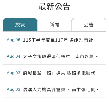
最新公告
總覽
新聞
公告
115下半年度至117年 各組別預計出
Aug
06
缺員額表
太子文旅取得環保標章 南市永續旅
Aug
04
宿達22家
府城長輩「照」過來 繳照換電動代步
Aug
03
最高補助8,000元
清溝人力機具雙管齊下 南市強化側溝
Aug
03
清疏效能