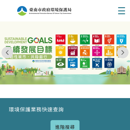
Men
我玩 耶一耶一耶 台南市東区府東街41巷6號 06 - 2
永續發展目標
環境保護業務快速查詢
進階搜尋