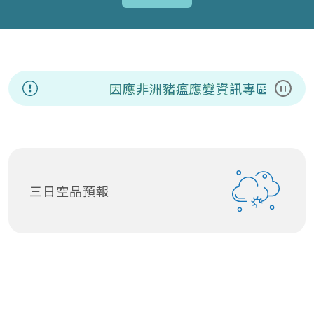
因應非洲豬瘟應變資訊專區
8/7
暫停
三日空品預報