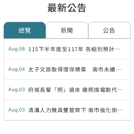
最新公告
總覽
新聞
公告
115下半年度至117年 各組別預計出
Aug
06
缺員額表
太子文旅取得環保標章 南市永續旅
Aug
04
宿達22家
府城長輩「照」過來 繳照換電動代步
Aug
03
最高補助8,000元
清溝人力機具雙管齊下 南市強化側溝
Aug
03
清疏效能