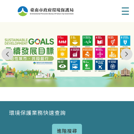
Men
我玩 耶一耶一耶 台南市東区府東街41巷6號 06 - 2
永續發展目標
環境保護業務快速查詢
進階搜尋