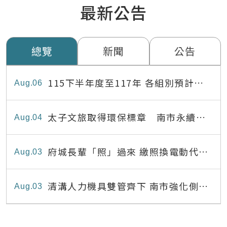
最新公告
總覽
新聞
公告
115下半年度至117年 各組別預計出
Aug
06
缺員額表
太子文旅取得環保標章 南市永續旅
Aug
04
宿達22家
府城長輩「照」過來 繳照換電動代步
Aug
03
最高補助8,000元
清溝人力機具雙管齊下 南市強化側溝
Aug
03
清疏效能