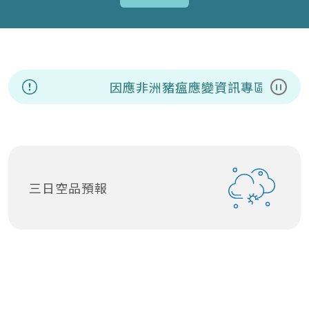
因應非洲豬瘟應變資訊專區
暫停
三日空品預報