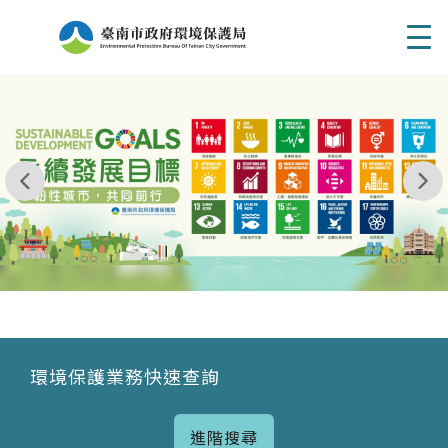
Men
我玩 耶一耶一耶 台南市東区府東街41巷6號 06 - 2
永續發展目標
環境保護業務快速查詢
進階搜尋