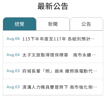
最新公告
總覽
新聞
公告
115下半年度至117年 各組別預計出
Aug
06
缺員額表
太子文旅取得環保標章 南市永續旅
Aug
04
宿達22家
府城長輩「照」過來 繳照換電動代步
Aug
03
最高補助8,000元
清溝人力機具雙管齊下 南市強化側溝
Aug
03
清疏效能