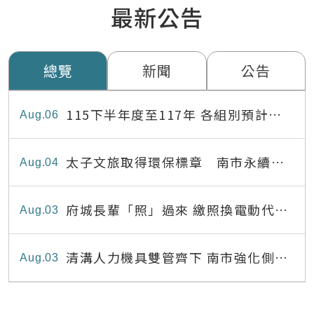
最新公告
總覽
新聞
公告
115下半年度至117年 各組別預計出
Aug
06
缺員額表
太子文旅取得環保標章 南市永續旅
Aug
04
宿達22家
府城長輩「照」過來 繳照換電動代步
Aug
03
最高補助8,000元
清溝人力機具雙管齊下 南市強化側溝
Aug
03
清疏效能