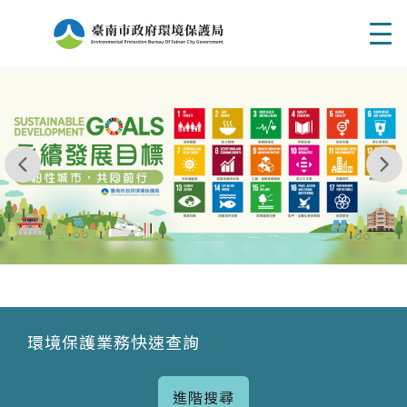
Men
我玩 耶一耶一耶 台南市東区府東街41巷6號 06 - 2
永續發展目標
環境保護業務快速查詢
進階搜尋