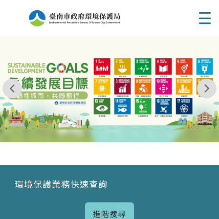
Men
我玩 耶一耶一耶 台南市東区府東街41巷6號 06 - 2
永續發展目標
環境保護業務快速查詢
進階搜尋