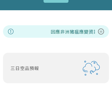
因應非洲豬瘟應變資訊專區
8
暫停
三日空品預報