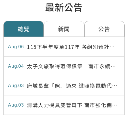
最新公告
總覽
新聞
公告
115下半年度至117年 各組別預計出
Aug
06
缺員額表
太子文旅取得環保標章 南市永續旅
Aug
04
宿達22家
府城長輩「照」過來 繳照換電動代步
Aug
03
最高補助8,000元
清溝人力機具雙管齊下 南市強化側溝
Aug
03
清疏效能