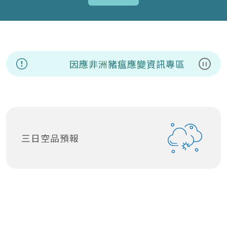
因應非洲豬瘟應變資訊專區
暫停
三日空品預報