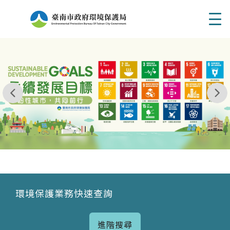
Men
我玩 耶一耶一耶 台南市東区府東街41巷6號 06 - 2
永續發展目標
環境保護業務快速查詢
進階搜尋