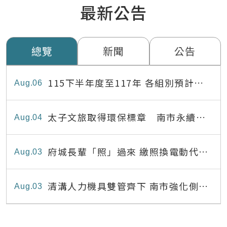
最新公告
總覽
新聞
公告
115下半年度至117年 各組別預計出
Aug
06
缺員額表
太子文旅取得環保標章 南市永續旅
Aug
04
宿達22家
府城長輩「照」過來 繳照換電動代步
Aug
03
最高補助8,000元
清溝人力機具雙管齊下 南市強化側溝
Aug
03
清疏效能