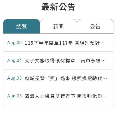
最新公告
總覽
新聞
公告
115下半年度至117年 各組別預計出
Aug
06
缺員額表
太子文旅取得環保標章 南市永續旅
Aug
04
宿達22家
府城長輩「照」過來 繳照換電動代步
Aug
03
最高補助8,000元
清溝人力機具雙管齊下 南市強化側溝
Aug
03
清疏效能