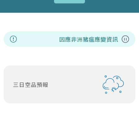
因應非洲豬瘟應變資訊專區
暫停
三日空品預報