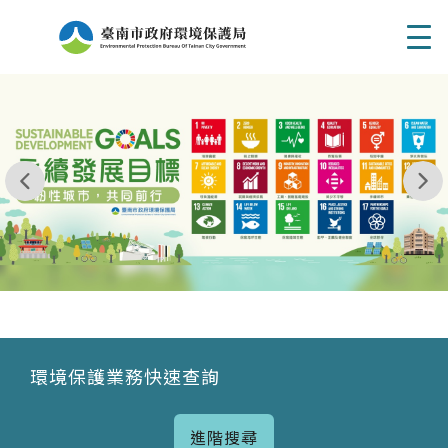
Men
我玩 耶一耶一耶 台南市東区府東街41巷6號 06 - 2
永續發展目標
環境保護業務快速查詢
進階搜尋