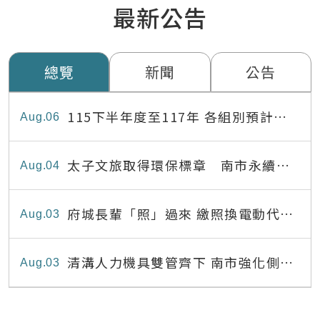
最新公告
總覽
新聞
公告
115下半年度至117年 各組別預計出
Aug
06
缺員額表
太子文旅取得環保標章 南市永續旅
Aug
04
宿達22家
府城長輩「照」過來 繳照換電動代步
Aug
03
最高補助8,000元
清溝人力機具雙管齊下 南市強化側溝
Aug
03
清疏效能