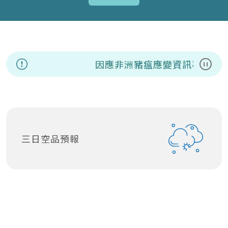
因應非洲豬瘟應變資訊專區
暫停
三日空品預報