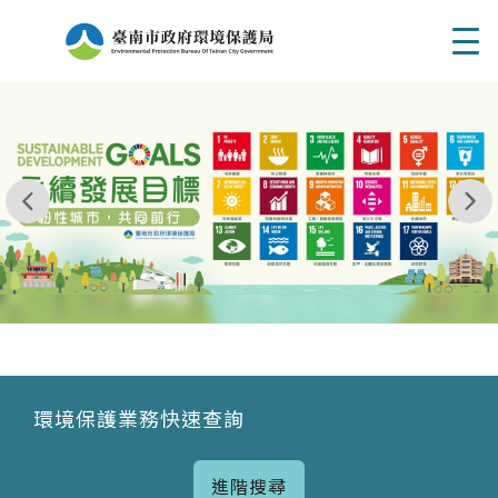
Men
我玩 耶一耶一耶 台南市東区府東街41巷6號 06 - 2
永續發展目標
環境保護業務快速查詢
進階搜尋