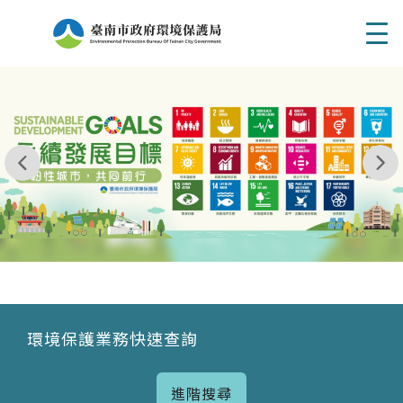
Men
我玩 耶一耶一耶 台南市東区府東街41巷6號 06 - 2
永續發展目標
環境保護業務快速查詢
進階搜尋