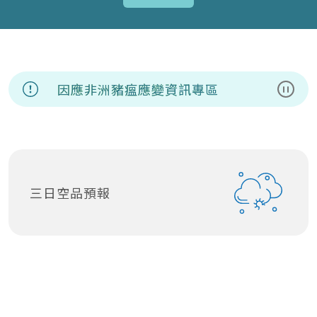
因應非洲豬瘟應變資訊專區
暫停
三日空品預報