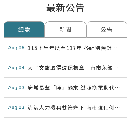
最新公告
總覽
新聞
公告
115下半年度至117年 各組別預計出
Aug
06
缺員額表
太子文旅取得環保標章 南市永續旅
Aug
04
宿達22家
府城長輩「照」過來 繳照換電動代步
Aug
03
最高補助8,000元
清溝人力機具雙管齊下 南市強化側溝
Aug
03
清疏效能