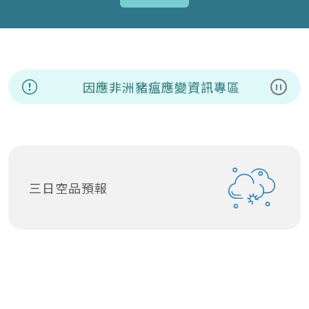
因應非洲豬瘟應變資訊專區
暫停
三日空品預報