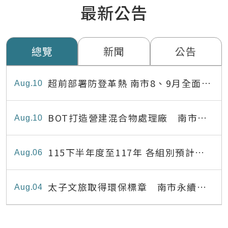
最新公告
總覽
新聞
公告
超前部署防登革熱 南市8、9月全面消
Aug
10
毒守護市民健康
BOT打造營建混合物處理廠 南市推
Aug
10
動資源循環再利用
115下半年度至117年 各組別預計出
Aug
06
缺員額表
太子文旅取得環保標章 南市永續旅
Aug
04
宿達22家