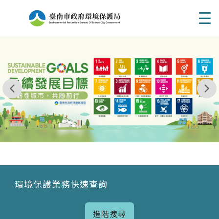
Men
我玩 耶一耶一耶 台南市東区府東街41巷6號 06 - 2
永續發展目標
環境保護業務快速查詢
進階搜尋