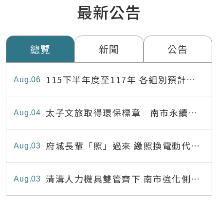
最新公告
總覽
新聞
公告
115下半年度至117年 各組別預計出
Aug
06
缺員額表
太子文旅取得環保標章 南市永續旅
Aug
04
宿達22家
府城長輩「照」過來 繳照換電動代步
Aug
03
最高補助8,000元
清溝人力機具雙管齊下 南市強化側溝
Aug
03
清疏效能