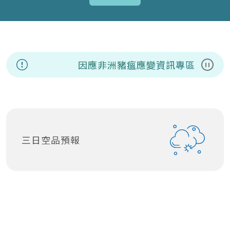
因應非洲豬瘟應變資訊專區
暫停
三日空品預報