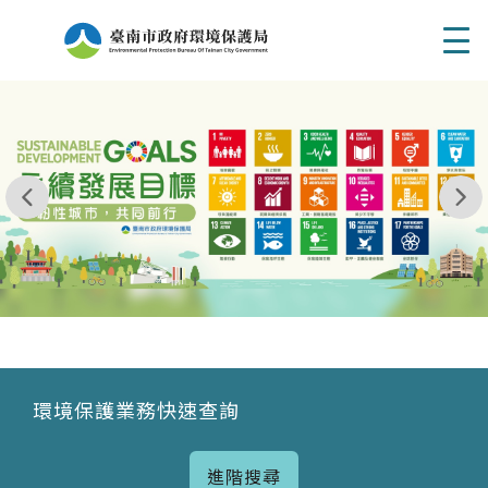
Men
我玩 耶一耶一耶 台南市東区府東街41巷6號 06 - 2
永續發展目標
環境保護業務快速查詢
進階搜尋