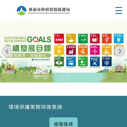
Men
我玩 耶一耶一耶 台南市東区府東街41巷6號 06 - 2
永續發展目標
環境保護業務快速查詢
進階搜尋