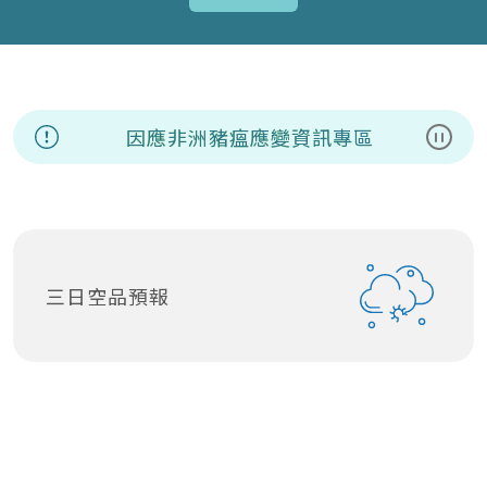
因應非洲豬瘟應變資訊專區
暫停
三日空品預報