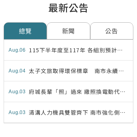
最新公告
總覽
新聞
公告
115下半年度至117年 各組別預計出
Aug
06
缺員額表
太子文旅取得環保標章 南市永續旅
Aug
04
宿達22家
府城長輩「照」過來 繳照換電動代步
Aug
03
最高補助8,000元
清溝人力機具雙管齊下 南市強化側溝
Aug
03
清疏效能