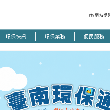
網站導
環保快訊
環保業務
便民服務
握 垃圾車即時動態 臺南市奉茶地圖 大型廢棄物清運 