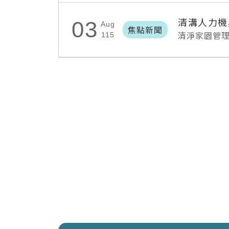
清溝人力機
03
Aug
焦點新聞
清淨家園管
115