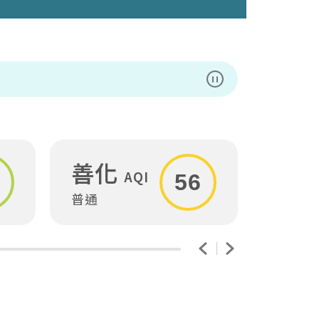
暫停播放
善化
安
AQI
56
普通
普通