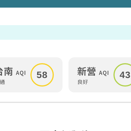
台南
新營
AQI
AQI
58
43
通
良好