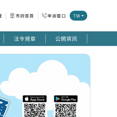
覽
市府首頁
申訴窗口
TW
法令規章
公開資訊
微型感測器地圖 臺南市公廁地圖 回收站地圖網
預防登革熱