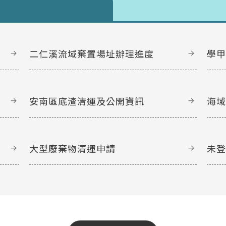
二仁溪流域棄置場址辦理進度
學
安南區底渣清運及公開資訊
海
大型廢棄物清運申請
未
文