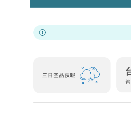
專區
三日空品預報
普