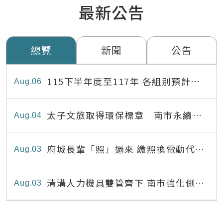
最新公告
總覽
新聞
公告
115下半年度至117年 各組別預計出
Aug
06
缺員額表
太子文旅取得環保標章 南市永續旅
Aug
04
宿達22家
府城長輩「照」過來 繳照換電動代步
Aug
03
最高補助8,000元
清溝人力機具雙管齊下 南市強化側溝
Aug
03
清疏效能