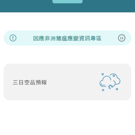
因應非洲豬瘟應變資訊專區
暫停
三日空品預報