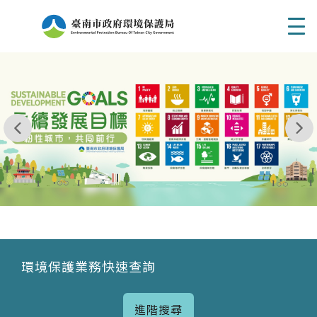
Men
我玩 耶一耶一耶 台南市東区府東街41巷6號 06 - 2
永續發展目標
環境保護業務快速查詢
進階搜尋