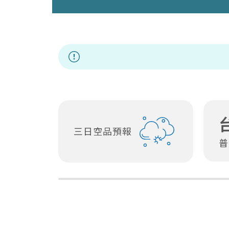
三日空品預報
普