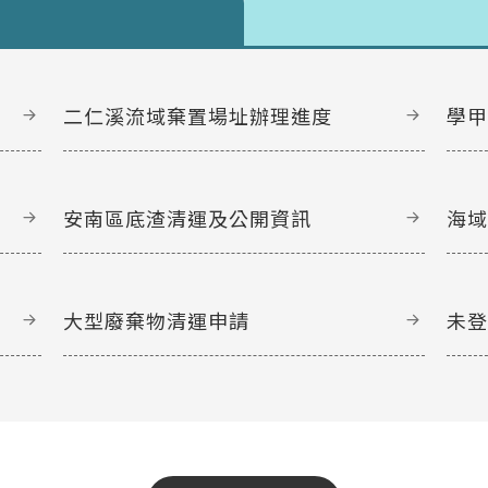
二仁溪流域棄置場址辦理進度
學
安南區底渣清運及公開資訊
海
大型廢棄物清運申請
未
文