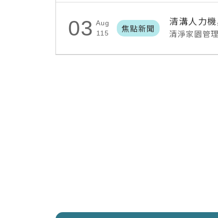
清溝人力機
03
Aug
焦點新聞
清淨家園管
115