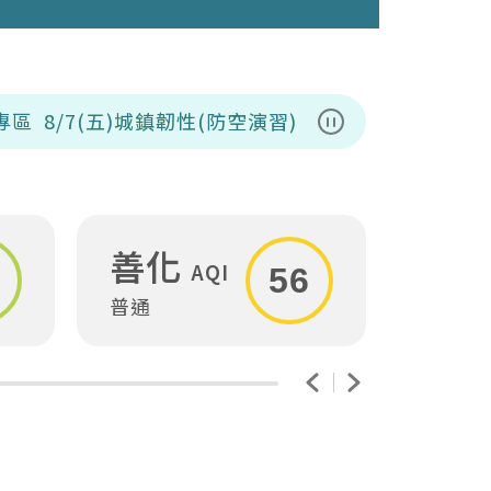
)城鎮韌性(防空演習)，上午收運時間部分調整;北區
暫停播放
善化
安
AQI
56
普通
普通