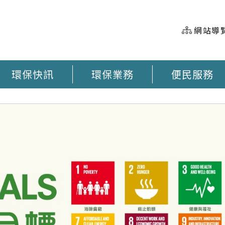
網站導
環保快訊
環保業務
便民服務
握 垃圾車即時動態 臺南市奉茶地圖 大型廢棄物清運 