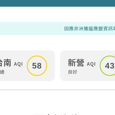
因應非洲豬瘟應變資訊專區
8/7(五
台南
新營
AQI
AQI
58
43
通
良好