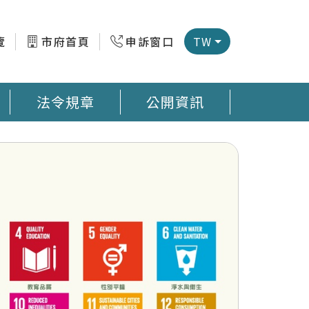
覽
市府首頁
申訴窗口
TW
法令規章
公開資訊
微型感測器地圖 臺南市公廁地圖 回收站地圖網
預防登革熱