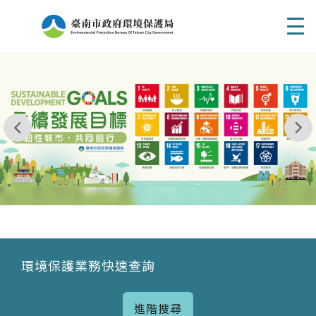
Men
我玩 耶一耶一耶 台南市東区府東街41巷6號 06 - 2
永續發展目標
環境保護業務快速查詢
進階搜尋