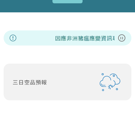
因應非洲豬瘟應變資訊專區
暫停
三日空品預報