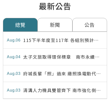
最新公告
總覽
新聞
公告
115下半年度至117年 各組別預計出
Aug
06
缺員額表
太子文旅取得環保標章 南市永續旅
Aug
04
宿達22家
府城長輩「照」過來 繳照換電動代步
Aug
03
最高補助8,000元
清溝人力機具雙管齊下 南市強化側溝
Aug
03
清疏效能