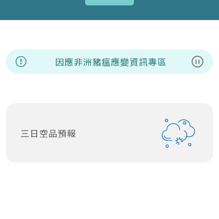
因應非洲豬瘟應變資訊專區
暫停
三日空品預報