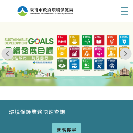
Men
我玩 耶一耶一耶 台南市東区府東街41巷6號 06 - 2
永續發展目標
環境保護業務快速查詢
進階搜尋