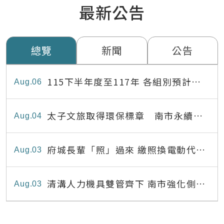
最新公告
總覽
新聞
公告
115下半年度至117年 各組別預計出
Aug
06
缺員額表
太子文旅取得環保標章 南市永續旅
Aug
04
宿達22家
府城長輩「照」過來 繳照換電動代步
Aug
03
最高補助8,000元
清溝人力機具雙管齊下 南市強化側溝
Aug
03
清疏效能