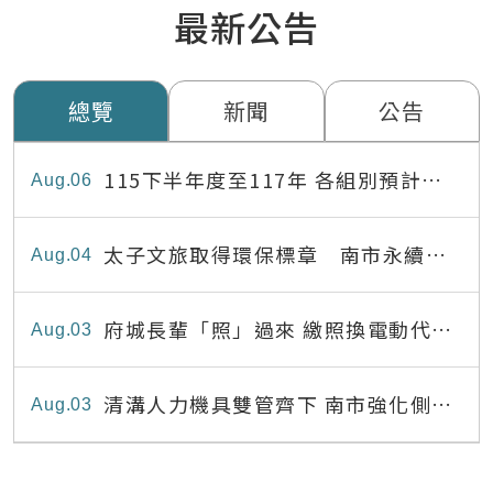
最新公告
總覽
新聞
公告
115下半年度至117年 各組別預計出
Aug
06
缺員額表
太子文旅取得環保標章 南市永續旅
Aug
04
宿達22家
府城長輩「照」過來 繳照換電動代步
Aug
03
最高補助8,000元
清溝人力機具雙管齊下 南市強化側溝
Aug
03
清疏效能