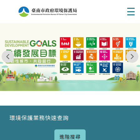
Men
我玩 耶一耶一耶 台南市東区府東街41巷6號 06 - 2
永續發展目標
環境保護業務快速查詢
進階搜尋