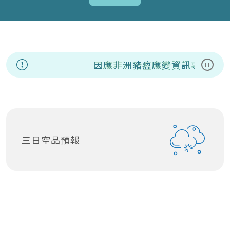
因應非洲豬瘟應變資訊專區
8/
暫停
三日空品預報