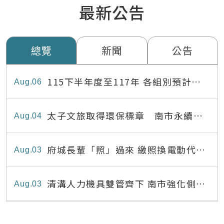
最新公告
總覽
新聞
公告
115下半年度至117年 各組別預計出
Aug
06
缺員額表
太子文旅取得環保標章 南市永續旅
Aug
04
宿達22家
府城長輩「照」過來 繳照換電動代步
Aug
03
最高補助8,000元
清溝人力機具雙管齊下 南市強化側溝
Aug
03
清疏效能