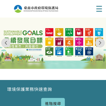
Men
我玩 耶一耶一耶 台南市東区府東街41巷6號 06 - 2
永續發展目標
環境保護業務快速查詢
進階搜尋