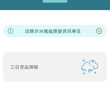
因應非洲豬瘟應變資訊專區
暫停
三日空品預報