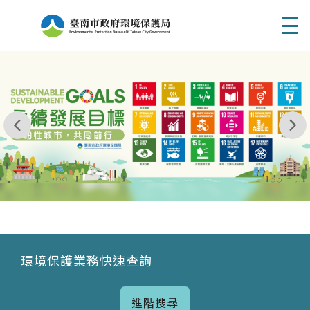
Men
我玩 耶一耶一耶 台南市東区府東街41巷6號 06 - 2
永續發展目標
環境保護業務快速查詢
進階搜尋