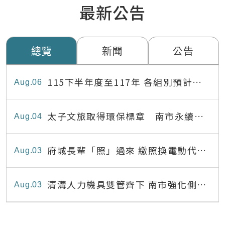
最新公告
總覽
新聞
公告
115下半年度至117年 各組別預計出
Aug
06
缺員額表
太子文旅取得環保標章 南市永續旅
Aug
04
宿達22家
府城長輩「照」過來 繳照換電動代步
Aug
03
最高補助8,000元
清溝人力機具雙管齊下 南市強化側溝
Aug
03
清疏效能