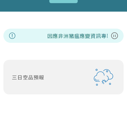
因應非洲豬瘟應變資訊專區
8/7
暫停
三日空品預報