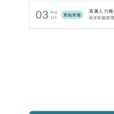
清溝人力機
03
Aug
焦點新聞
清淨家園管
115