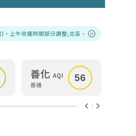
運時間部分調整;北區、東區、南區、下營、中西、仁德
暫停播放
善化
安
AQI
56
普通
普通