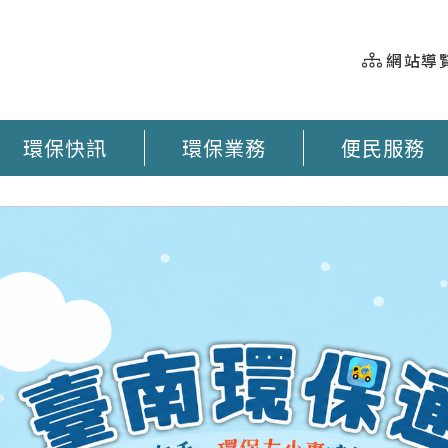
網站導
環保快訊
環保業務
便民服務
握 垃圾車即時動態 臺南市奉茶地圖 大型廢棄物清運 