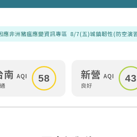
資訊專區
8/7(五)城鎮韌性(防空演習)，上午收
台南
新營
AQI
AQI
58
43
通
良好