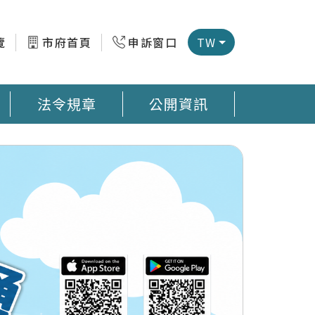
覽
市府首頁
申訴窗口
TW
法令規章
公開資訊
微型感測器地圖 臺南市公廁地圖 回收站地圖網
預防登革熱