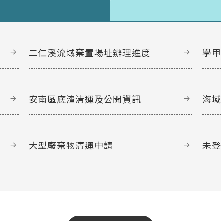
二仁溪流域棄置場址辦理進度
學
安南區底渣清運及公開資訊
海
大型廢棄物清運申請
未
文