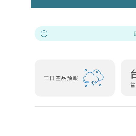
因應非洲豬瘟應變
三日空品預報
普