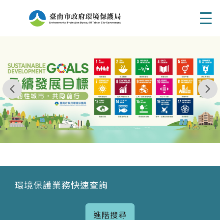
Men
我玩 耶一耶一耶 台南市東区府東街41巷6號 06 - 2
永續發展目標
環境保護業務快速查詢
進階搜尋