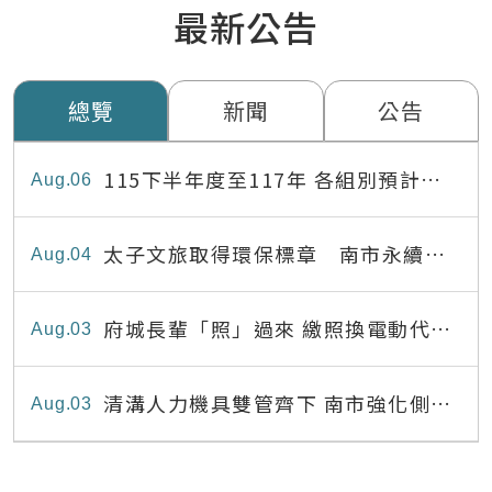
最新公告
總覽
新聞
公告
115下半年度至117年 各組別預計出
Aug
06
缺員額表
太子文旅取得環保標章 南市永續旅
Aug
04
宿達22家
府城長輩「照」過來 繳照換電動代步
Aug
03
最高補助8,000元
清溝人力機具雙管齊下 南市強化側溝
Aug
03
清疏效能