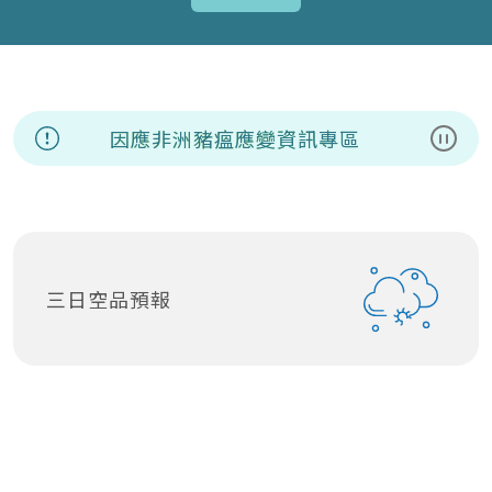
因應非洲豬瘟應變資訊專區
暫停
三日空品預報