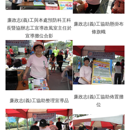
廉政志(義)工與本處預防科王科
廉政志(義)工協助懸掛布
長暨協辦志工宣導政風室主任於
條旗幟
宣導攤位合影
廉政志(義)工協助佈置攤
廉政志(義)工協助整理宣導品
位