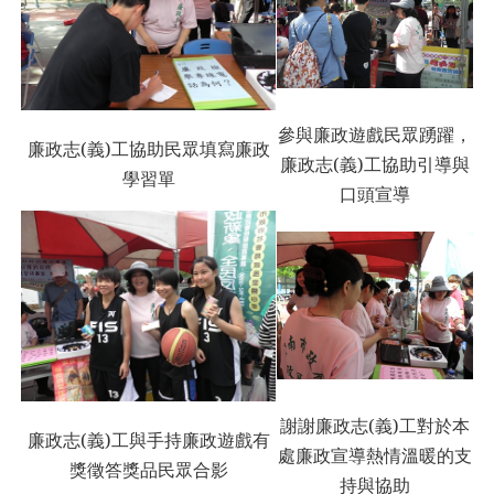
參與廉政遊戲民眾踴躍，
廉政志(義)工協助民眾填寫廉政
廉政志(義)工協助引導與
學習單
口頭宣導
謝謝廉政志(義)工對於本
廉政志(義)工與手持廉政遊戲有
處廉政宣導熱情溫暖的支
獎徵答獎品民眾
合影
持與協助