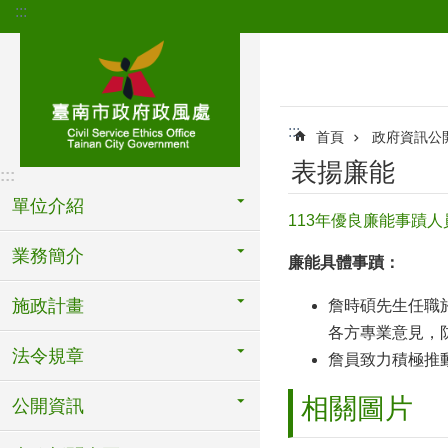
:::
跳到主要內容區塊
:::
首頁
政府資訊公
表揚廉能
:::
單位介紹
113年優良廉能事蹟人
業務簡介
廉能具體事蹟：
施政計畫
詹時碩先生任職
各方專業意見，
法令規章
詹員致力積極推
相關圖片
公開資訊