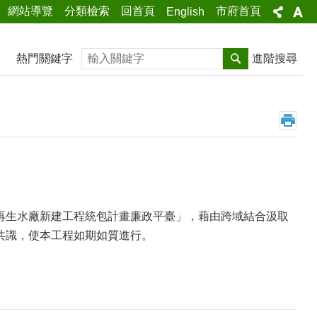
網站導覽
分類檢索
回首頁
市府首頁
English
搜尋
熱門關鍵字
進階搜尋
再生水廠新建工程統包計畫廉政平臺」，藉由跨域結合汲取
共識，使本工程如期如質進行。