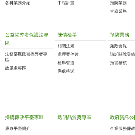
各科業務介紹
中程計畫
預防業務
查處業務
公益揭弊者保護法專
陳情檢舉
預防業務
區
相關法規
廉政會報
法務部廉政署揭弊者專
處理案件數
請託關說登
區
檢舉管道
預警稽核
政風處專區
懲處移送
採購廉政平臺專區
透明晶質獎專區
政府資訊公
廉政平臺簡介
企業服務廉