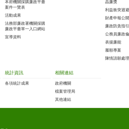
本府機關採購廉政平臺
晶廉獎
案件一覽表
利益衝突迴
活動成果
財產申報公
法務部廉政署機關採購
廉政防貪指
廉政平臺單一入口網站
公務員廉政
宣導資料
表揚廉能
履順專案
陳情請願處
統計資訊
相關連結
各項統計成果
政府機關
檔案管理局
其他連結