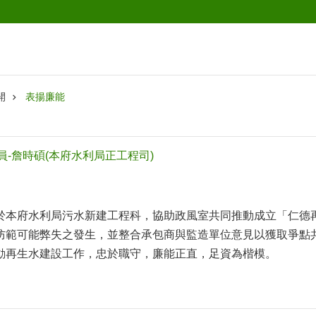
開
表揚廉能
員-詹時碩(本府水利局正工程司)
於本府水利局污水新建工程科，協助政風室共同推動成立「仁德
防範可能弊失之發生，並整合承包商與監造單位意見以獲取爭點
動再生水建設工作，忠於職守，廉能正直，足資為楷模。