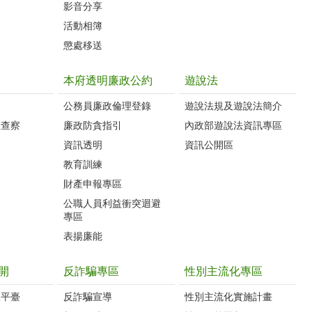
影音分享
活動相簿
懲處移送
本府透明廉政公約
遊說法
公務員廉政倫理登錄
遊說法規及遊說法簡介
錄查察
廉政防貪指引
內政部遊說法資訊專區
資訊透明
資訊公開區
教育訓練
財產申報專區
公職人員利益衝突迴避
專區
表揚廉能
開
反詐騙專區
性別主流化專區
政平臺
反詐騙宣導
性別主流化實施計畫