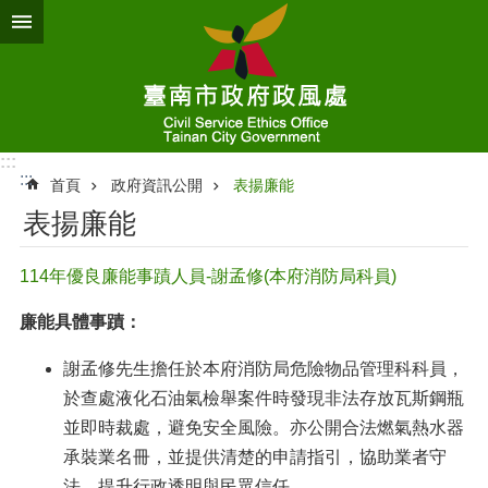
跳到主要內容區塊
:::
:::
首頁
政府資訊公開
表揚廉能
表揚廉能
114年優良廉能事蹟人員-謝孟修(本府消防局科員)
廉能具體事蹟：
謝孟修先生擔任於本府消防局危險物品管理科科員，
於查處液化石油氣檢舉案件時發現非法存放瓦斯鋼瓶
並即時裁處，避免安全風險。亦公開合法燃氣熱水器
承裝業名冊，並提供清楚的申請指引，協助業者守
法，提升行政透明與民眾信任。