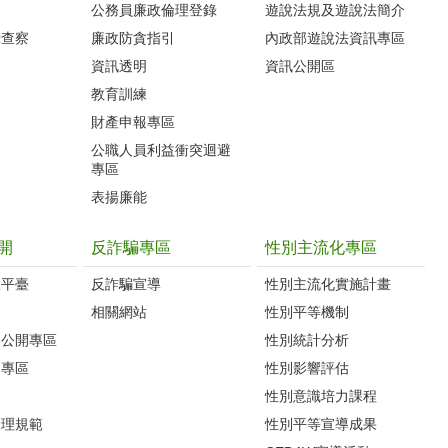
公務員廉政倫理登錄
遊說法規及遊說法簡介
錄查察
廉政防貪指引
內政部遊說法資訊專區
資訊透明
資訊公開區
教育訓練
財產申報專區
公職人員利益衝突迴避
專區
表揚廉能
開
反詐騙專區
性別主流化專區
政平臺
反詐騙宣導
性別主流化實施計畫
相關網站
性別平等機制
避公開專區
性別統計分析
開專區
性別影響評估
引
性別意識培力課程
倫理規範
性別平等宣導成果