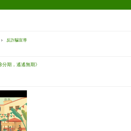
反詐騙宣導
解除分期，遙遙無期》