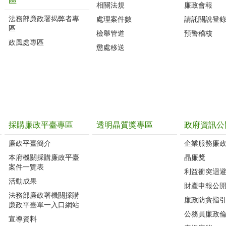
區
相關法規
廉政會報
法務部廉政署揭弊者專
處理案件數
請託關說登
區
檢舉管道
預警稽核
政風處專區
懲處移送
採購廉政平臺專區
透明晶質獎專區
政府資訊公
廉政平臺簡介
企業服務廉
本府機關採購廉政平臺
晶廉獎
案件一覽表
利益衝突迴
活動成果
財產申報公
法務部廉政署機關採購
廉政防貪指
廉政平臺單一入口網站
公務員廉政
宣導資料