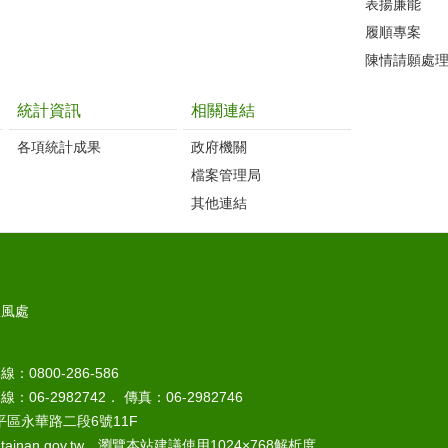
表揚廉能
履順專案
陳情請願處
統計資訊
相關連結
各項統計成果
政府機關
檔案管理局
其他連結
政風處
800-286-586
6-2982742． 傳真：06-2982746
平區永華路二段6號11F
il.tainan.gov.tw．瀏覽本站建議使用1024×768解析度