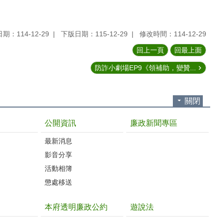
期：114-12-29
下版日期：115-12-29
修改時間：114-12-29
回上一頁
回最上面
防詐小劇場EP9《領補助，變贊...
關閉
公開資訊
廉政新聞專區
最新消息
影音分享
活動相簿
懲處移送
本府透明廉政公約
遊說法